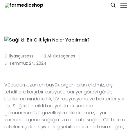
Skip
to
content
Search for:
Anasayfa
Hakkımızda
ilyasgursess
All Categories
Temmuz 24, 2024
Blog
Bize Ulaşın
Vücudumuzun en büyük organı olan cildimiz, dış
tehditlere karşı bir koruyucu bariyer görevi görür;
bunlar arasında kirlilik, UV radyasyonu ve bakteriler yer
alır. Sağlıklı bir cildi koruyabilmek sadece
görünümümüzü güzelleştirmekle kalmaz, aynı
zamanda genel sağlığımıza da katkı sağlar. Cilt bakım
rutinleri kişiden kişiye değişebilir ancak herkesin sağlıklı,