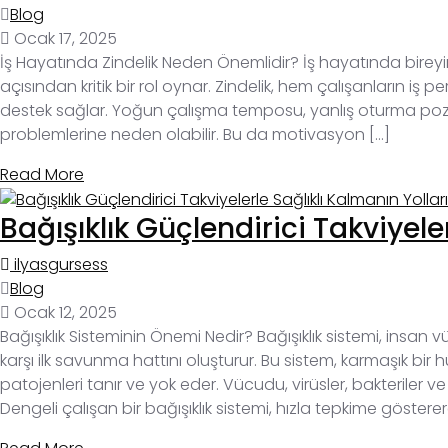
Blog
Ocak 17, 2025
İş Hayatında Zindelik Neden Önemlidir? İş hayatında bireyin fi
açısından kritik bir rol oynar. Zindelik, hem çalışanların iş
destek sağlar. Yoğun çalışma temposu, yanlış oturma pozisyo
problemlerine neden olabilir. Bu da motivasyon […]
Read More
Bağışıklık Güçlendirici Takviyele
ilyasgursess
Blog
Ocak 12, 2025
Bağışıklık Sisteminin Önemi Nedir? Bağışıklık sistemi, insan
karşı ilk savunma hattını oluşturur. Bu sistem, karmaşık bir
patojenleri tanır ve yok eder. Vücudu, virüsler, bakteriler v
Dengeli çalışan bir bağışıklık sistemi, hızla tepkime gösterer