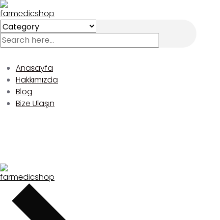
Skip
Menu
Close
to
Search
content
for:
Anasayfa
Hakkımızda
Blog
Bize Ulaşın