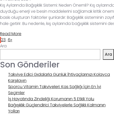
Kış Aylarında Bağışıklık Sistemi: Neden Önemli? Kış ayların
duyduğu enerji ve besin maddelerini sağlamak kritik önem 
baskı oluşturan faktörler şunlardır: Bağışıklık sisteminin 
hale getirir. Bu nedenle, kış aylarında bağışıklık sistemini d
Read More
1
2
3
…
6
»
Ara
Ara
Son Gönderiler
Takviye Edici Gıdalarla Günlük İhtiyaçlarınızı Kolayca
Karşılayın
Sporcu Vitamin Takviyeleri: Kas Sağlığı İçin En İyi
Seçimler
İş Hayatında Zindeliği Korumanın 5 Etkili Yolu
Bağışıklık Güçlendirici Takviyelerle Sağlıklı Kalmanın
Yolları