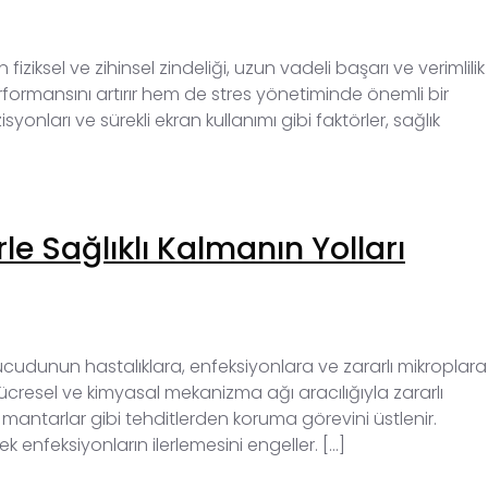
ziksel ve zihinsel zindeliği, uzun vadeli başarı ve verimlilik
 performansını artırır hem de stres yönetiminde önemli bir
nları ve sürekli ekran kullanımı gibi faktörler, sağlık
rle Sağlıklı Kalmanın Yolları
 vücudunun hastalıklara, enfeksiyonlara ve zararlı mikroplara
 hücresel ve kimyasal mekanizma ağı aracılığıyla zararlı
e mantarlar gibi tehditlerden koruma görevini üstlenir.
ek enfeksiyonların ilerlemesini engeller. […]