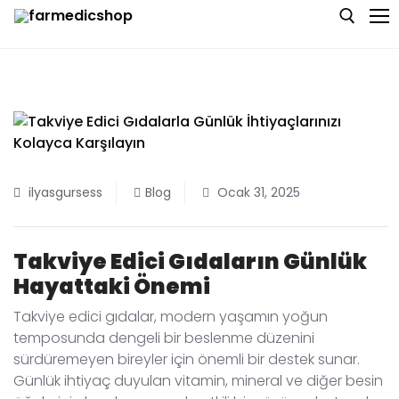
Skip
to
content
Search for:
Anasayfa
Hakkımızda
ilyasgursess
Blog
Ocak 31, 2025
Blog
Bize Ulaşın
Takviye Edici Gıdaların Günlük
Hayattaki Önemi
Takviye edici gıdalar, modern yaşamın yoğun
temposunda dengeli bir beslenme düzenini
sürdüremeyen bireyler için önemli bir destek sunar.
Günlük ihtiyaç duyulan vitamin, mineral ve diğer besin