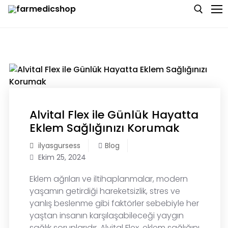
Skip
to
content
Search for:
Anasayfa
Hakkımızda
Alvital Flex ile Günlük Hayatta
Blog
Eklem Sağlığınızı Korumak
Bize Ulaşın
ilyasgursess
Blog
Ekim 25, 2024
Eklem ağrıları ve iltihaplanmalar, modern
yaşamın getirdiği hareketsizlik, stres ve
yanlış beslenme gibi faktörler sebebiyle her
yaştan insanın karşılaşabileceği yaygın
sağlık sorunlarıdır. Alvital Flex, eklem sağlığını