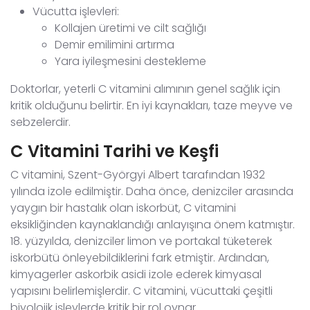
Vücutta işlevleri:
Kollajen üretimi ve cilt sağlığı
Demir emilimini artırma
Yara iyileşmesini destekleme
Doktorlar, yeterli C vitamini alımının genel sağlık için
kritik olduğunu belirtir. En iyi kaynakları, taze meyve ve
sebzelerdir.
C Vitamini Tarihi ve Keşfi
C vitamini, Szent-Györgyi Albert tarafından 1932
yılında izole edilmiştir. Daha önce, denizciler arasında
yaygın bir hastalık olan iskorbüt, C vitamini
eksikliğinden kaynaklandığı anlayışına önem katmıştır.
18. yüzyılda, denizciler limon ve portakal tüketerek
iskorbütü önleyebildiklerini fark etmiştir. Ardından,
kimyagerler askorbik asidi izole ederek kimyasal
yapısını belirlemişlerdir. C vitamini, vücuttaki çeşitli
biyolojik işlevlerde kritik bir rol oynar.