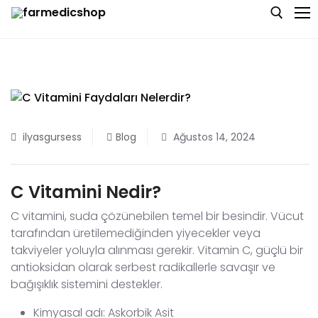
Skip
to
content
Search for:
Anasayfa
Hakkımızda
ilyasgursess
Blog
Ağustos 14, 2024
Blog
C Vitamini Nedir?
Bize Ulaşın
C vitamini, suda çözünebilen temel bir besindir. Vücut
tarafından üretilemediğinden yiyecekler veya
takviyeler yoluyla alınması gerekir. Vitamin C, güçlü bir
antioksidan olarak serbest radikallerle savaşır ve
bağışıklık sistemini destekler.
Kimyasal adı: Askorbik Asit