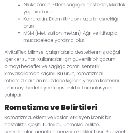
Glukozamin: Eklem sağlığını destekler, kıkırdak
yapısını korur.
Kondroitin: Eklem iltihabını azaltır, esnekliği
artırır.
MSM (Metilsülfonilmetan): Ağrı ve iltihapla
mücadelede yardımcı olur.
AlvitalFlex, bilimsel çalışmalarla desteklenmiş doğal
içerikler sunar. Kullanıcıları için güvenilir bir çözüm
olmayı hedefler ve sağlığa zararlı sentetik
kimyasallardan kaçınır. Bu ürün, romatizmal
rahatsızlıklardan muzdarip kişilerin yaşam kalitesini
artırmayı hedefleyen kapsamlı bir formülasyona
sahiptir.
Romatizma ve Belirtileri
Romatizma, eklem ve kasları etkileyen kronik bir
hastalıktır. Çeşitli türleri bulunmakla birlikte,
semptomları genellikle benzer özellikler taşır. Bu öznel