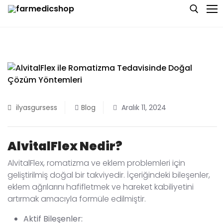
Skip
to
content
Search for:
Anasayfa
Hakkımızda
ilyasgursess
Blog
Aralık 11, 2024
Blog
Bize Ulaşın
AlvitalFlex Nedir?
AlvitalFlex, romatizma ve eklem problemleri için
geliştirilmiş doğal bir takviyedir. İçeriğindeki bileşenler,
eklem ağrılarını hafifletmek ve hareket kabiliyetini
artırmak amacıyla formüle edilmiştir.
Aktif Bileşenler: