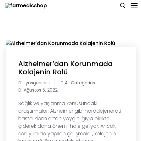
Skip
to
content
Search for:
Anasayfa
Hakkımızda
Alzheimer’dan Korunmada
Kolajenin Rolü
Blog
ilyasgursess
All Categories
Bize Ulaşın
Ağustos 5, 2022
Sağlık ve yaşlanma konusundaki
araştırmalar, Alzheimer gibi nörodejeneratif
hastalıkların artan yaygınlığıyla birlikte
giderek daha önemli hale geliyor. Ancak,
son yıllarda yapılan çalışmalar, kolajenin